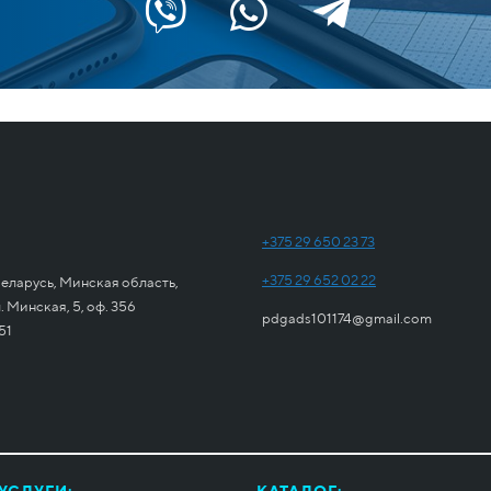
+375 29 650 23 73
+375 29 652 02 22
еларусь, Минская область,
 Минская, 5, оф. 356
pdgads101174@gmail.com
51