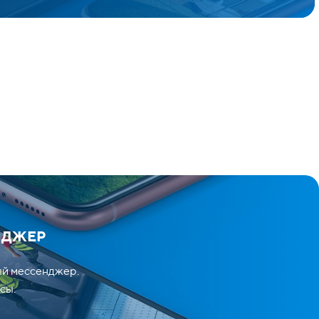
НДЖЕР
ый мессенджер.
сы.