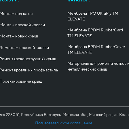
УСЛУГИ:
КАТАЛОГ:
Мембрана TPO UltraPly ТМ
Монтаж под ключ
ELEVATE
Монтаж плоской кровли
Мембрана EPDM RubberGard
ТМ ELEVATE
Монтаж новых крыш
Мембрана EPDM RubberCover
Демонтаж плоской кровли
ТМ ELEVATE
Ремонт (реконструкция) крыш
Материалы для ремонта лотков 
металлических крыш
Ремонт кровли их профнастила
Проектирование крыш
223051, Республика Беларусь, Минская обл., Минский р-н, аг. Колод
Пользовательское соглашение