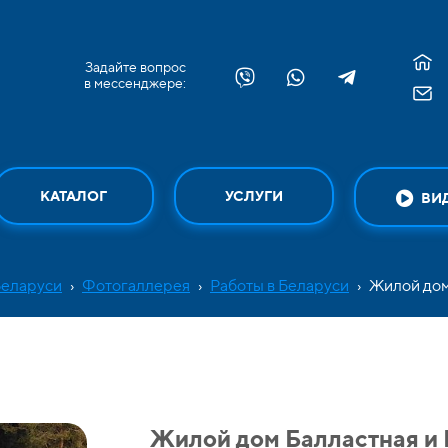
Задайте вопрос
в мессенджере:
КАТАЛОГ
УСЛУГИ
ВИ
Беларуси
›
Фотогаллерея
›
Работы в Беларуси
›
Жилой дом
Жилой дом Балластная и