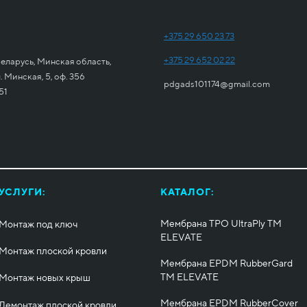
+375 29 650 23 73
+375 29 652 02 22
еларусь, Минская область,
 Минская, 5, оф. 356
pdgads101174@gmail.com
51
УСЛУГИ:
КАТАЛОГ:
Мембрана TPO UltraPly ТМ
Монтаж под ключ
ELEVATE
Монтаж плоской кровли
Мембрана EPDM RubberGard
ТМ ELEVATE
Монтаж новых крыш
Мембрана EPDM RubberCover
Демонтаж плоской кровли