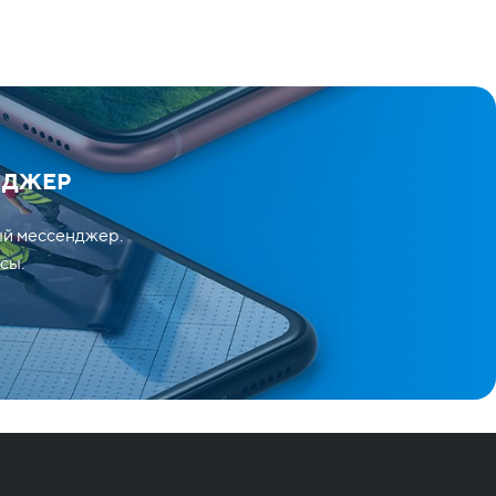
НДЖЕР
ый мессенджер.
сы.