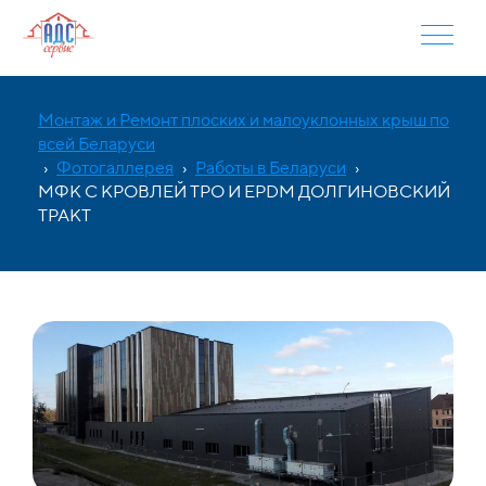
Монтаж и Ремонт плоских и малоуклонных крыш по
всей Беларуси
›
Фотогаллерея
›
Работы в Беларуси
›
МФК С КРОВЛЕЙ TPO И EPDM ДОЛГИНОВСКИЙ
ТРАКТ