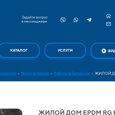
Задайте вопрос
в мессенджере:
КАТАЛОГ
УСЛУГИ
ВИ
Беларуси
›
Фотогаллерея
›
Работы в Беларуси
›
ЖИЛОЙ Д
ЖИЛОЙ ДОМ EPDM RG 