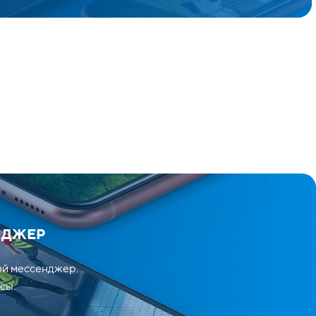
НДЖЕР
ый мессенджер.
сы.