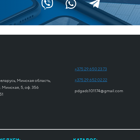
+375 29 650 23 73
+375 29 652 02 22
еларусь, Минская область,
 Минская, 5, оф. 356
pdgads101174@gmail.com
51