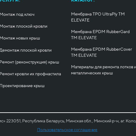
УСЛУГИ:
КАТАЛОГ:
Мембрана TPO UltraPly ТМ
Монтаж под ключ
ELEVATE
Монтаж плоской кровли
Мембрана EPDM RubberGard
ТМ ELEVATE
Монтаж новых крыш
Мембрана EPDM RubberCover
Демонтаж плоской кровли
ТМ ELEVATE
Ремонт (реконструкция) крыш
Материалы для ремонта лотков 
металлических крыш
Ремонт кровли их профнастила
Проектирование крыш
223051, Республика Беларусь, Минская обл., Минский р-н, аг. Колод
Пользовательское соглашение