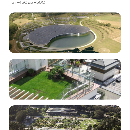
от -45С до +50С