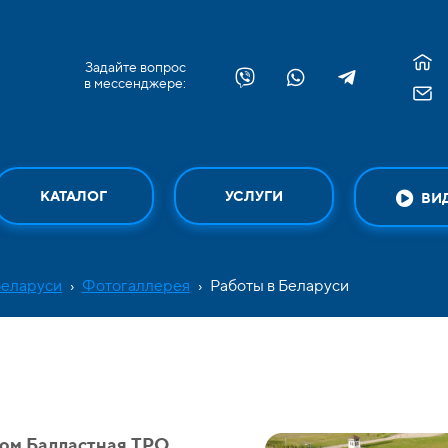
Задайте вопрос
в мессенджере:
КАТАЛОГ
УСЛУГИ
ВИ
Беларуси
›
Фотогаллерея
›
Работы в Беларуси
ом Балластная ТPO