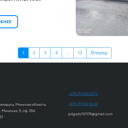
БНЕЕ
1
2
3
4
...
13
Вперед
+375 29 650 23 73
+375 29 652 02 22
еларусь, Минская область,
 Минская, 5, оф. 356
pdgads101174@gmail.com
51