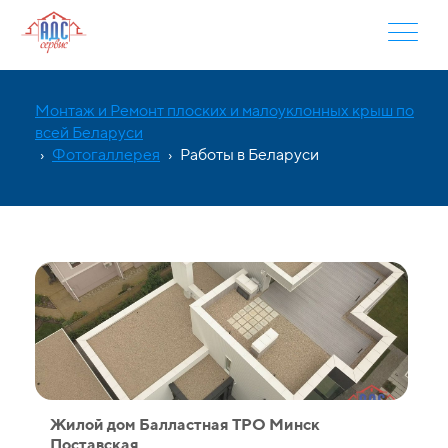
Монтаж и Ремонт плоских и малоуклонных крыш по
всей Беларуси
›
Фотогаллерея
›
Работы в Беларуси
Жилой дом Балластная ТPO Минск
Поставская