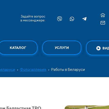
Задайте вопрос
в мессенджере:
КАТАЛОГ
УСЛУГИ
ВИ
Беларуси
›
Фотогаллерея
›
Работы в Беларуси
ом Балластная ТPO