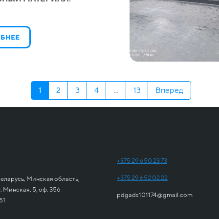
БНЕЕ
1
2
3
4
...
13
Вперед
+375 29 650 23 73
+375 29 652 02 22
еларусь, Минская область,
 Минская, 5, оф. 356
pdgads101174@gmail.com
51