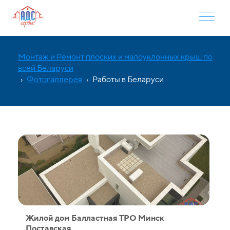
Монтаж и Ремонт плоских и малоуклонных крыш по
всей Беларуси
›
Фотогаллерея
›
Работы в Беларуси
Жилой дом Балластная ТPO Минск
Поставская