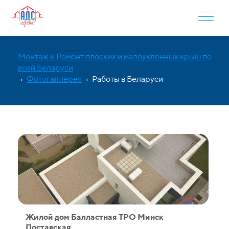
Монтаж и Ремонт плоских и малоуклонных крыш по
всей Беларуси
›
Фотогаллерея
›
Работы в Беларуси
Жилой дом Балластная ТPO Минск
Поставская